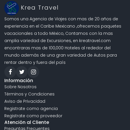
Sube al punto más alto de Xcaret y fascínate
Krea Travel
con la vista del Caribe. Siente la paz de este
Somos una Agencia de Viajes con mas de 20 años de
lugar y observa detalladamente cómo se
experiencia en el Caribe Mexicano ,ofrecemos paquetes
integra de manera orgánica con la naturaleza.
vacacionales a todo México, Contamos con la mas
Se detiene en la atracción
amplia variedad de Excursiones, en kreatravel.com
Duración:
20 Minutos
encontraras mas de 100,000 Hoteles al rededor del
La admisión a este lugar está incluido
mundo además de una gran variedad de Autos para
Pueblo Maya
8
rentar dentro y fuera del país
Viaja al corazón de Yucatán e intégrate a la vida
cotidiana de un Pueblo Maya; sus hogares y en
sus costumbres. Descubre, además, qué
Información
sorpresas se presentan al caer el sol.
Sobre Nosotros
Se detiene en la atracción
Términos y Condiciones
Duración:
30 Minutos
Aviso de Privacidad
La admisión a este lugar está incluido
Registrate como agencia
Zonas Arqueológicas
Registrate como proveedor
9
Atención al Cliente
Acércate a la historia de los mayas en las zonas
Preguntas Frecuentes