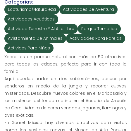
Categorías:
Ecoturismo/Naturaleza
Actividades De Aventura
Actividades Acuáticas
Actividad Terrestre Y Al Aire Libre
Parque Tematico
Avistamiento De Animales
Actividades Para Parejas
Activides Para Niños
Xcaret es un parque natural con más de 50 atractivos
para todas las edades, perfecto para ir con toda la
familia.
Aquí puedes nadar en ríos subterráneos, pasear por
senderos en medio de la jungla y recorrer cuevas
misteriosas. Descubre nuevos colores en el Mariposario y
los misterios del fondo marino en el Acuario de Arrecife
de Coral. Admira de cerca venados, jaguares, flamingos y
aves exóticas.
En Xcaret México hay diversos atractivos para visitar,
como los vestigios mayas, el Museo de Arte Popular