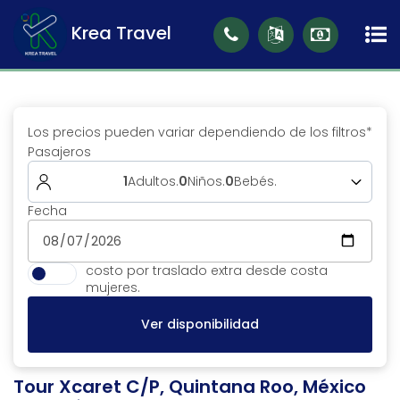
Krea Travel
Los precios pueden variar dependiendo de los filtros*
Pasajeros
1
Adultos
.
0
Niños
.
0
Bebés
.
Fecha
Adultos (12 a 98)
1
Niños (5 a 11)
0
costo por traslado extra desde costa
Bebés (0 a 4)
0
mujeres.
Ver disponibilidad
Tour Xcaret C/P, Quintana Roo, México