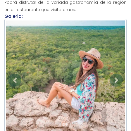
Podrá disfrutar de la variada gastronomía de la región
en el restaurante que visitaremos.
Galeria:
Previous
Next
1 de 7