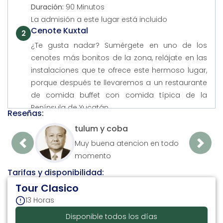
Duración:
90 Minutos
La admisión a este lugar está incluido
Cenote Kuxtal
2
¿Te gusta nadar? Sumérgete en uno de los
cenotes más bonitos de la zona, relájate en las
instalaciones que te ofrece este hermoso lugar,
porque después te llevaremos a un restaurante
de comida buffet con comida típica de la
Península de Yucatán.
Reseñas:
Se detiene en la atracción
tulum y coba
Duración:
1 Hora
Muy buena atencion en todo
La admisión a este lugar está incluido
Previous
Next
Playa Del Carmen 5Ta Avenida
momento
3
Por último recorrerás una zona muy importante
Tarifas y disponibilidad:
de Playa del Carmen, la 5ta avenida, donde
Tour Clasico
podrás relajarte, adquirir souvenirs, comer un
13 Horas
helado o hasta ver el espectáculo de los
Disponible todos los días
voladores de Papantla que se encuentran al