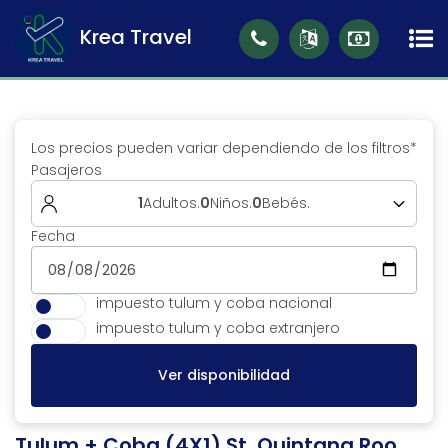
Krea Travel
Los precios pueden variar dependiendo de los filtros*
Pasajeros
1
Adultos
.
0
Niños
.
0
Bebés
.
Fecha
Adultos (12 a 99)
1
Niños (5 a 11)
0
impuesto tulum y coba nacional
Bebés (0 a 4)
0
impuesto tulum y coba extranjero
Ver disponibilidad
Tulum + Coba (4X1) St, Quintana Roo,