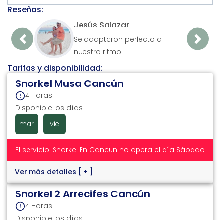
Reseñas:
Jesús Salazar
Se adaptaron perfecto a
Previous
Next
nuestro ritmo.
Tarifas y disponibilidad:
Snorkel Musa Cancún
4 Horas
Disponible los días
mar
vie
El servicio: Snorkel En Cancun no opera el día Sábado
Ver más detalles
[ + ]
Snorkel 2 Arrecifes Cancún
4 Horas
Disponible los días