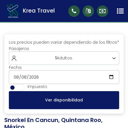
Krea Travel
Los precios pueden variar dependiendo de los filtros*
Pasajeros
1
Adultos
.
Fecha
Adultos (18 a 99)
1
impuesto
Ver disponibilidad
Snorkel En Cancun, Quintana Roo,
México