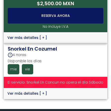
$2,500.00 MXN
RESERVA AHORA
No incluye I.V.A
Ver más detalles
[ + ]
Snorkel En Cozumel
4 Horas
Disponible los días
mie
vie
El servicio: Snorkel En Cancun no opera el día Sábado
Ver más detalles
[ + ]