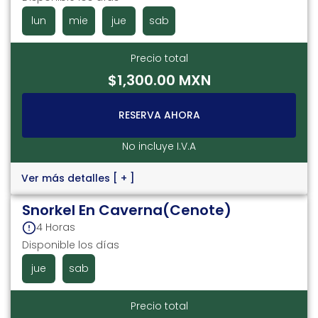
lun
mie
jue
sab
Precio total
$1,300.00 MXN
RESERVA AHORA
No incluye I.V.A
Ver más detalles
[ + ]
Snorkel En Caverna(Cenote)
4 Horas
Disponible los días
jue
sab
Precio total